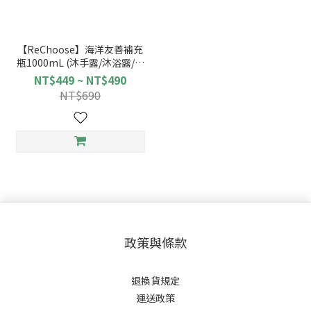
【ReChoose】海洋友善補充
瓶1000mL (沐手露/沐浴露/洗
碗精)
NT$449 ~ NT$490
NT$690
政策與條款
退換貨規定
運送政策