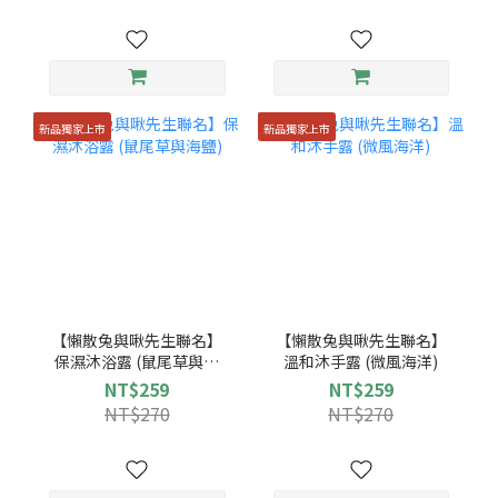
新品獨家上市
新品獨家上市
【懶散兔與啾先生聯名】
【懶散兔與啾先生聯名】
保濕沐浴露 (鼠尾草與海
溫和沐手露 (微風海洋)
鹽)
NT$259
NT$259
NT$270
NT$270