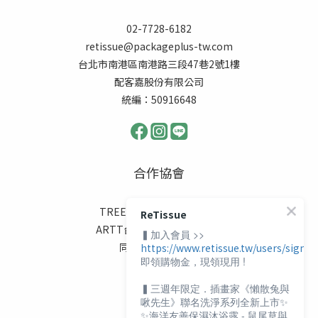
02-7728-6182
retissue@packageplus-tw.com
台北市南港區南港路三段47巷2號1樓
配客嘉股份有限公司
統編：50916648
合作協會
TREES FOR THE FUTURE
ReTissue
ARTT台灣動物緊急救援小組
▍加入會員 >>
同志諮詢熱線協會
https://www.retissue.tw/users/sign_i
即領購物金，現領現用 !
伊甸基金會
陽光基金會
▍三週年限定．插畫家《懶散兔與
喜憨兒基金會
啾先生》聯名洗淨系列全新上市✨
✨海洋友善保濕沐浴露 - 鼠尾草與