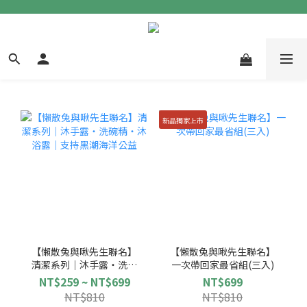
新品獨家上市
【懶散兔與啾先生聯名】
【懶散兔與啾先生聯名】
清潔系列｜沐手露・洗碗
一次帶回家最省組(三入)
精・沐浴露｜支持黑潮海
NT$259 ~ NT$699
NT$699
洋公益
NT$810
NT$810