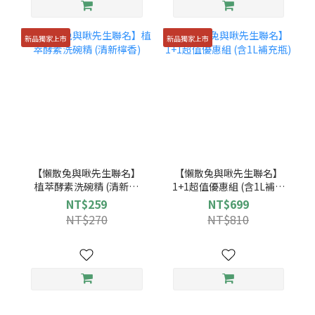
新品獨家上市
新品獨家上市
【懶散兔與啾先生聯名】
【懶散兔與啾先生聯名】
植萃酵素洗碗精 (清新檸
1+1超值優惠組 (含1L補充
香)
瓶)
NT$259
NT$699
NT$270
NT$810