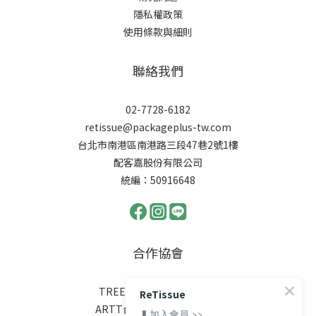
隱私權政策
使用條款與細則
聯絡我們
02-7728-6182
retissue@packageplus-tw.com
台北市南港區南港路三段47巷2號1樓
配客嘉股份有限公司
統編：50916648
合作協會
TREES FOR THE FUTURE
ReTissue
ARTT台灣動物緊急救援小組
▍加入會員 >>