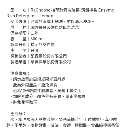
品 名｜ReChoose 植萃酵素洗碗精-清新檸香 Enzyme
Dish Detergent - Lemon
使用方法｜沾取於海綿上刷洗，並以清水沖淨。
用 途｜碗盤餐具及調理器皿之洗滌
保存期限｜三年
容 量｜500 ml
製造日期｜標示於空白處
產 地｜台灣
經銷業者｜配客嘉股份有限公司
製造業者｜華實興業股份有限公司
注意事項：
- 請勿放置於高溫或陽光直射處
- 此為外用產品，避免誤食
- 若為特殊敏感性肌膚者，請戴手套使用
- 加酵素成分，顏色稍有差異，屬正常現象
- 避免兒童取玩
全成分：
水、椰油醯胺丙基甜菜鹼、癸基葡糖苷*、山梨酸鉀、苯甲酸
鈉、苯甲醇、植物酵素、甘油、食鹽、檸檬酸、食品級檸檬香氣