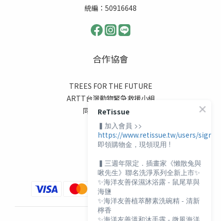
統編：50916648
合作協會
TREES FOR THE FUTURE
ARTT台灣動物緊急救援小組
同志諮詢熱線協會
ReTissue
伊甸基金會
▍加入會員 >>
https://www.retissue.tw/users/sign_i
陽光基金會
即領購物金，現領現用 !
喜憨兒基金會
▍三週年限定．插畫家《懶散兔與
啾先生》聯名洗淨系列全新上市✨
✨海洋友善保濕沐浴露 - 鼠尾草與
海鹽
✨海洋友善植萃酵素洗碗精 - 清新
檸香
✨海洋友善溫和沐手露 - 微風海洋