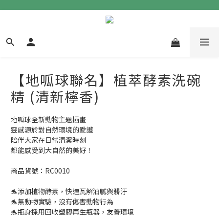
【地呱球聯名】植萃酵素洗碗
精 (清新檸香)
地呱球全新動物主題插畫
靈感源於對自然環境的愛護
陪伴大家在日常清潔時刻
都能感受到大自然的美好！
商品貨號：RC0010
🐬添加植物酵素，快速瓦解油膩與髒汙
🐬無動物實驗，沒有傷害動物行為
🐬瓶身採用回收塑膠再生瓶器，友善環境