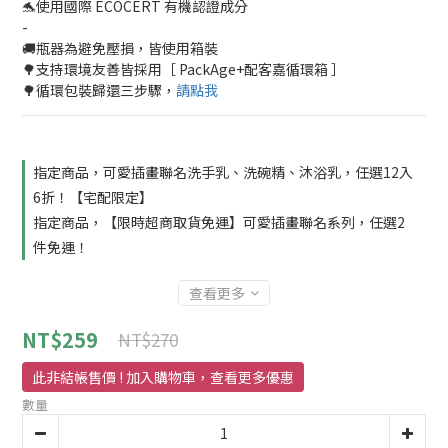
🐬使用國際 ECOCERT 有機認證成分
-
🚚瓶器為避免壓損，皆使用箱裝
🌳支持環境友善皆採用［ PackAge+配客嘉循環箱 ］
🌳循環包裝歸還三步驟，
請點我
指定商品，可愛插畫聯名洗手乳、洗碗精、沐浴乳，任選12入
6折！【宅配限定】
指定商品，【限時超商取貨免運】可愛插畫聯名系列，任選2
件免運！
查看更多
NT$259
NT$270
數量