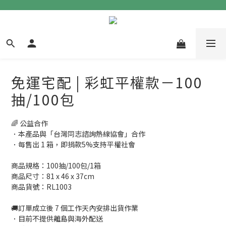
免運宅配 | 彩虹平權款－100
抽/100包
🌈 公益合作
．本產品與「台灣同志諮詢熱線協會」合作
．每售出 1 箱，即捐款5%支持平權社會
商品規格：100抽/100包/1箱
商品尺寸：81 x 46 x 37cm
商品貨號：RL1003
🚚訂單成立後 7 個工作天內安排出貨作業
．目前不提供離島與海外配送