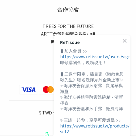
合作協會
TREES FOR THE FUTURE
ARTT台灣動物緊急救援小組
同志諮詢熱線協會
ReTissue
伊甸基金會
▍加入會員 >>
https://www.retissue.tw/users/sign_i
陽光基金會
即領購物金，現領現用 !
喜憨兒基金會
▍三週年限定．插畫家《懶散兔與
啾先生》聯名洗淨系列全新上市✨
✨海洋友善保濕沐浴露 - 鼠尾草與
海鹽
✨海洋友善植萃酵素洗碗精 - 清新
檸香
✨海洋友善溫和沐手露 - 微風海洋
$
TWD
繁體中文
✨三罐一起帶，享受可愛爆擊 >>
https://www.retissue.tw/products/lr-
set2