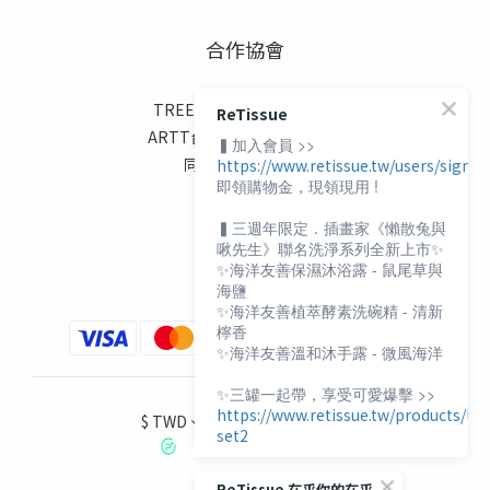
合作協會
TREES FOR THE FUTURE
ReTissue
ARTT台灣動物緊急救援小組
▍加入會員 >>
同志諮詢熱線協會
https://www.retissue.tw/users/sign_i
即領購物金，現領現用 !
伊甸基金會
陽光基金會
▍三週年限定．插畫家《懶散兔與
喜憨兒基金會
啾先生》聯名洗淨系列全新上市✨
✨海洋友善保濕沐浴露 - 鼠尾草與
海鹽
✨海洋友善植萃酵素洗碗精 - 清新
檸香
✨海洋友善溫和沐手露 - 微風海洋
✨三罐一起帶，享受可愛爆擊 >>
https://www.retissue.tw/products/lr-
$
TWD
繁體中文
set2
ReTissue 在乎你的在乎